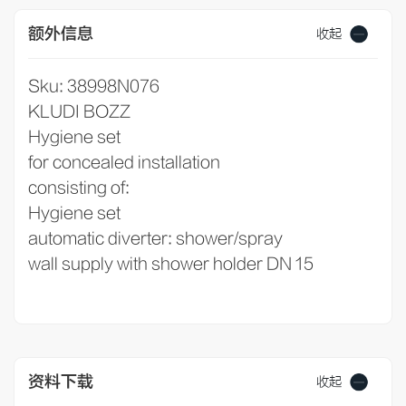
额外信息
收起
Sku: 38998N076
KLUDI BOZZ
Hygiene set
for concealed installation
consisting of:
Hygiene set
automatic diverter: shower/spray
wall supply with shower holder DN 15
资料下载
收起