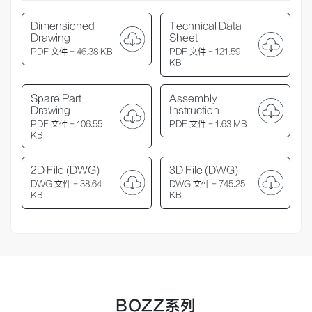
Dimensioned
Technical Data
Drawing
Sheet
PDF 文件 - 46.38 KB
PDF 文件 - 121.59
KB
Spare Part
Assembly
Drawing
Instruction
PDF 文件 - 106.55
PDF 文件 - 1.63 MB
KB
2D File (DWG)
3D File (DWG)
DWG 文件 - 38.64
DWG 文件 - 745.25
KB
KB
BOZZ系列