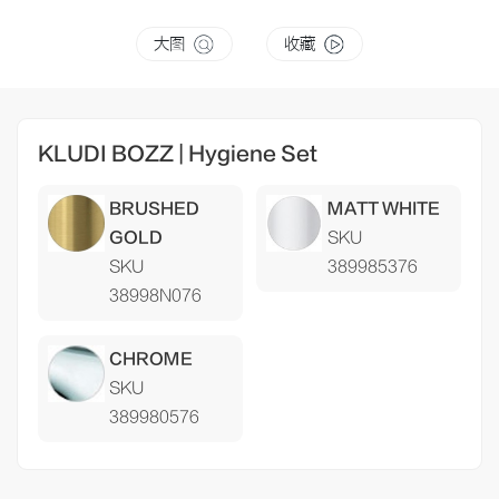
大图
收藏
KLUDI BOZZ | Hygiene Set
BRUSHED
MATT WHITE
GOLD
SKU
SKU
389985376
38998N076
CHROME
SKU
389980576