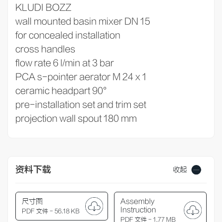
KLUDI BOZZ
wall mounted basin mixer DN 15
for concealed installation
cross handles
flow rate 6 l/min at 3 bar
PCA s-pointer aerator M 24 x 1
ceramic headpart 90°
pre-installation set and trim set
projection wall spout 180 mm
资料下载
收起
尺寸图
Assembly
Instruction
PDF 文件 - 56.18 KB
PDF 文件 - 1.77 MB