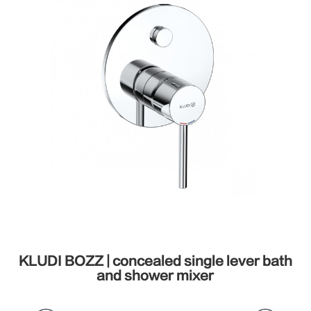
h
KLUDI BOZZ | concealed single lever bath
and shower mixer