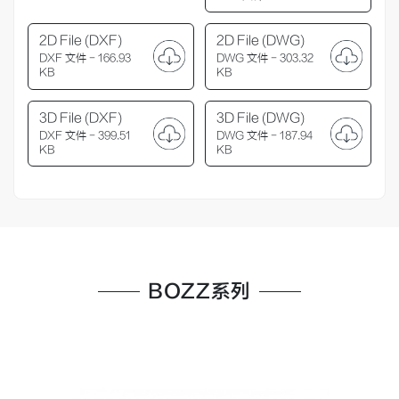
2D File (DXF)
2D File (DWG)
DXF 文件 - 166.93
DWG 文件 - 303.32
KB
KB
3D File (DXF)
3D File (DWG)
DXF 文件 - 399.51
DWG 文件 - 187.94
KB
KB
BOZZ系列