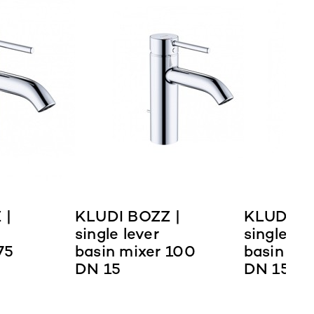
 |
KLUDI BOZZ |
KLUDI BO
single lever
single lev
75
basin mixer 100
basin mix
DN 15
DN 15