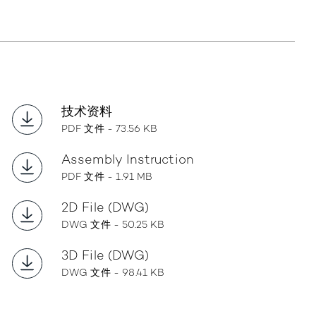
技术资料
PDF 文件 - 73.56 KB
Assembly Instruction
PDF 文件 - 1.91 MB
2D File (DWG)
DWG 文件 - 50.25 KB
3D File (DWG)
DWG 文件 - 98.41 KB