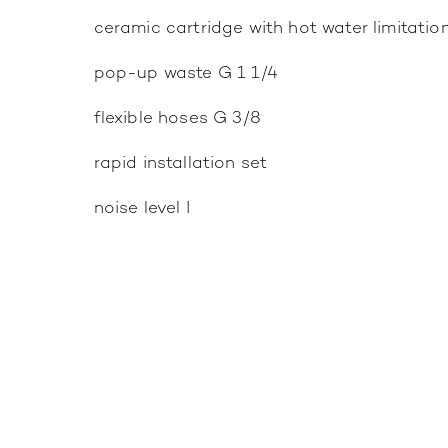
ceramic cartridge with hot water limitatio
pop-up waste G 1 1/4
flexible hoses G 3/8
rapid installation set
noise level I