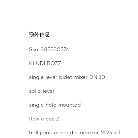
额外信息
Sku: 385330576
KLUDI BOZZ
single lever bidet mixer DN 10
solid lever
single hole mounted
flow class Z
ball joint-cascade-aerator M 24 x 1