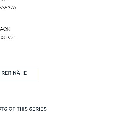
HITE
335376
LACK
333976
IHRER NÄHE
TS OF THIS SERIES