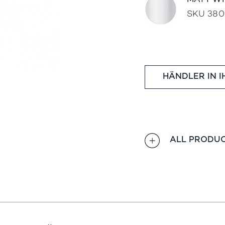
MATT W
SKU 380
HÄNDLER IN 
ALL PRODUC