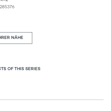
HITE
285376
IHRER NÄHE
TS OF THIS SERIES