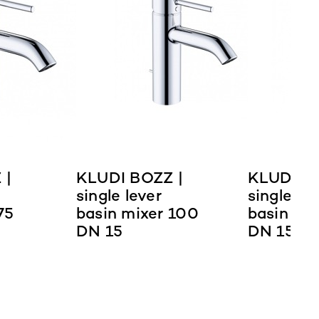
 |
KLUDI BOZZ |
KLUDI BO
single lever
single lev
75
basin mixer 100
basin mix
DN 15
DN 15