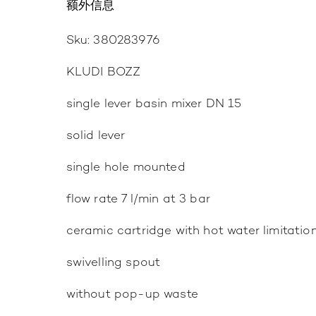
额外信息
Sku: 380283976
KLUDI BOZZ
single lever basin mixer DN 15
solid lever
single hole mounted
flow rate 7 l/min at 3 bar
ceramic cartridge with hot water limitatio
swivelling spout
without pop-up waste