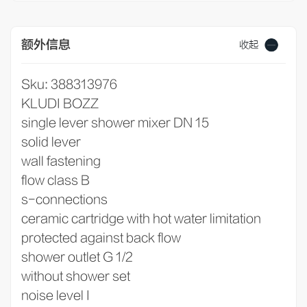
额外信息
收起
Sku: 388313976
KLUDI BOZZ
single lever shower mixer DN 15
solid lever
wall fastening
flow class B
s-connections
ceramic cartridge with hot water limitation
protected against back flow
shower outlet G 1/2
without shower set
noise level I