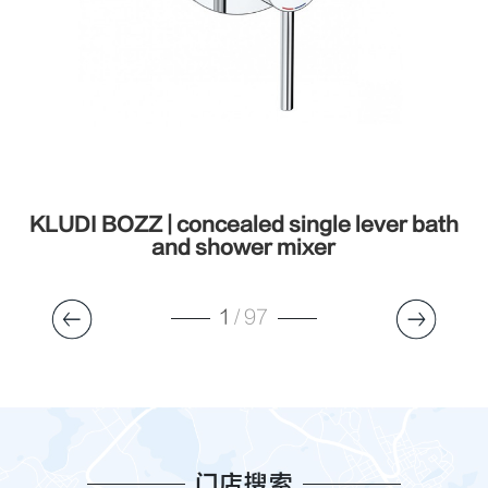
h
KLUDI BOZZ | concealed single lever bath
and shower mixer
1
/
97
门店搜索