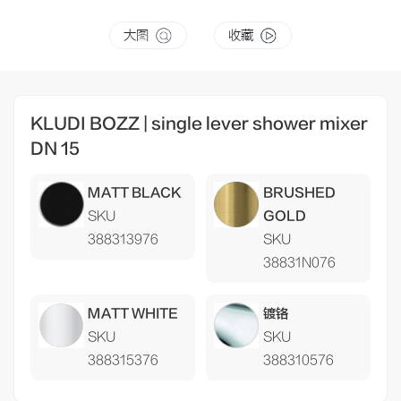
大图
收藏
KLUDI BOZZ | single lever shower mixer
DN 15
MATT BLACK
BRUSHED
SKU
GOLD
388313976
SKU
38831N076
MATT WHITE
镀铬
SKU
SKU
388315376
388310576