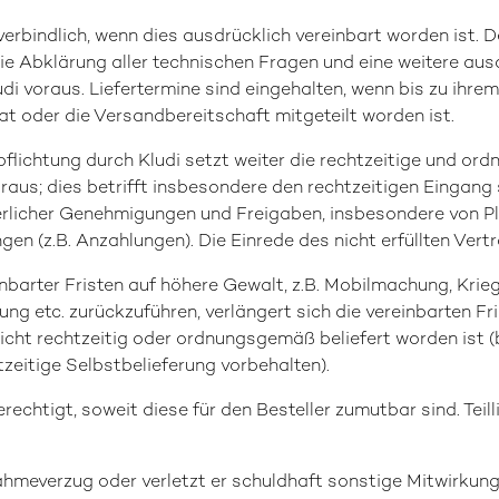
 verbindlich, wenn dies ausdrücklich vereinbart worden ist. D
ie Abklärung aller technischen Fragen und eine weitere aus
udi voraus. Liefertermine sind eingehalten, wenn bis zu ihr
at oder die Versandbereitschaft mitgeteilt worden ist.
rpflichtung durch Kludi setzt weiter die rechtzeitige und o
raus; dies betrifft insbesondere den rechtzeitigen Eingang
derlicher Genehmigungen und Freigaben, insbesondere von P
n (z.B. Anzahlungen). Die Einrede des nicht erfüllten Vertr
einbarter Fristen auf höhere Gewalt, z.B. Mobilmachung, Krie
rung etc. zurückzuführen, verlängert sich die vereinbarten F
 nicht rechtzeitig oder ordnungsgemäß beliefert worden ist (
tzeitige Selbstbelieferung vorbehalten).
 berechtigt, soweit diese für den Besteller zumutbar sind. Te
hmeverzug oder verletzt er schuldhaft sonstige Mitwirkungs