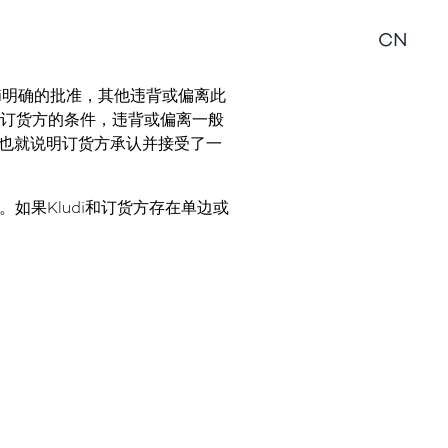
销商信息
CN
非Kludi明确的批准，其他违背或偏离此
到订货方的条件，违背或偏离一般
，也就说明订货方承认并接受了一
。如果Kludi和订货方存在单边或
。