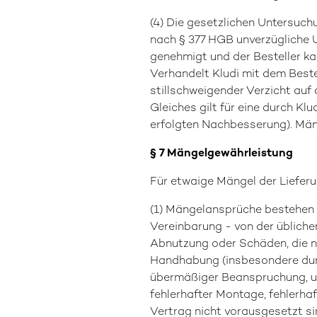
(4) Die gesetzlichen Untersuch
nach § 377 HGB unverzügliche U
genehmigt und der Besteller k
Verhandelt Kludi mit dem Beste
stillschweigender Verzicht au
Gleiches gilt für eine durch Kl
erfolgten Nachbesserung). Mäng
§ 7 Mängelgewährleistung
Für etwaige Mängel der Lieferu
(1) Mängelansprüche bestehen n
Vereinbarung - von der üblichen
Abnutzung oder Schäden, die n
Handhabung (insbesondere dur
übermäßiger Beanspruchung, un
fehlerhafter Montage, fehlerha
Vertrag nicht vorausgesetzt si