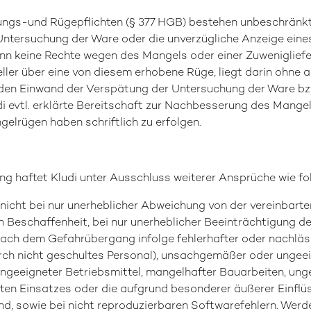
ungs-und Rügepflichten (§ 377 HGB) bestehen unbeschränkt.
ntersuchung der Ware oder die unverzügliche Anzeige eines
ann keine Rechte wegen des Mangels oder einer Zuweniglief
ller über eine von diesem erhobene Rüge, liegt darin ohne 
f den Einwand der Verspätung der Untersuchung der Ware bz
udi evtl. erklärte Bereitschaft zur Nachbesserung des Mangel
elrügen haben schriftlich zu erfolgen.
ng haftet Kludi unter Ausschluss weiterer Ansprüche wie fol
icht bei nur unerheblicher Abweichung von der vereinbarten
 Beschaffenheit, bei nur unerheblicher Beeinträchtigung der
ach dem Gefahrübergang infolge fehlerhafter oder nachlä
ch nicht geschultes Personal), unsachgemäßer oder ungee
geeigneter Betriebsmittel, mangelhafter Bauarbeiten, un
ften Einsatzes oder die aufgrund besonderer äußerer Einflü
nd, sowie bei nicht reproduzierbaren Softwarefehlern. Werd