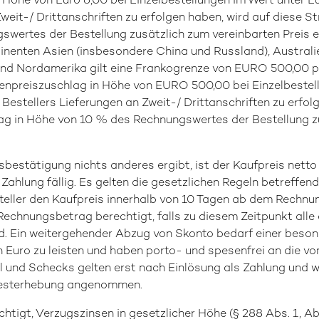
Höhe von Euro 6,00 bei Einzelbestellungen im Wert unter E
weit-/ Drittanschriften zu erfolgen haben, wird auf diese S
wertes der Bestellung zusätzlich zum vereinbarten Preis e
enten Asien (insbesondere China und Russland), Australien
und Nordamerika gilt eine Frankogrenze von EURO 500,00 pr
enpreiszuschlag in Höhe von EURO 500,00 bei Einzelbeste
estellers Lieferungen an Zweit-/ Drittanschriften zu erfol
lag in Höhe von 10 % des Rechnungswertes der Bestellung z
gsbestätigung nichts anderes ergibt, ist der Kaufpreis nett
hlung fällig. Es gelten die gesetzlichen Regeln betreffend
teller den Kaufpreis innerhalb von 10 Tagen ab dem Rechnu
echnungsbetrag berechtigt, falls zu diesem Zeitpunkt alle
nd. Ein weitergehender Abzug von Skonto bedarf einer beso
n Euro zu leisten und haben porto- und spesenfrei an die v
el und Schecks gelten erst nach Einlösung als Zahlung und 
otesterhebung angenommen.
rechtigt, Verzugszinsen in gesetzlicher Höhe (§ 288 Abs. 1, 