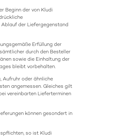
er Beginn der von Kludi
drückliche
em Ablauf der Liefergegenstand
rdnungsgemäße Erfüllung der
 sämtlicher durch den Besteller
länen sowie die Einhaltung der
ages bleibt vorbehalten.
g, Aufruhr oder ähnliche
risten angemessen. Gleiches gilt
bei vereinbarten Lieferterminen
illieferungen können gesondert in
pflichten, so ist Kludi