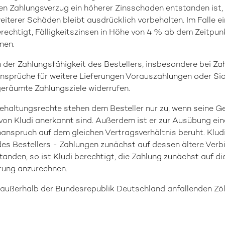
en Zahlungsverzug ein höherer Zinsschaden entstanden ist,
terer Schäden bleibt ausdrücklich vorbehalten. Im Falle ei
rechtigt, Fälligkeitszinsen in Höhe von 4 % ab dem Zeitpunk
nen.
an der Zahlungsfähigkeit des Bestellers, insbesondere bei Z
nsprüche für weitere Lieferungen Vorauszahlungen oder Sic
ngeräumte Zahlungsziele widerrufen.
ehaltungsrechte stehen dem Besteller nur zu, wenn seine 
r von Kludi anerkannt sind. Außerdem ist er zur Ausübung e
anspruch auf dem gleichen Vertragsverhältnis beruht. Kludi 
s Bestellers - Zahlungen zunächst auf dessen ältere Verbi
anden, so ist Kludi berechtigt, die Zahlung zunächst auf di
erung anzurechnen.
g außerhalb der Bundesrepublik Deutschland anfallenden Zöl