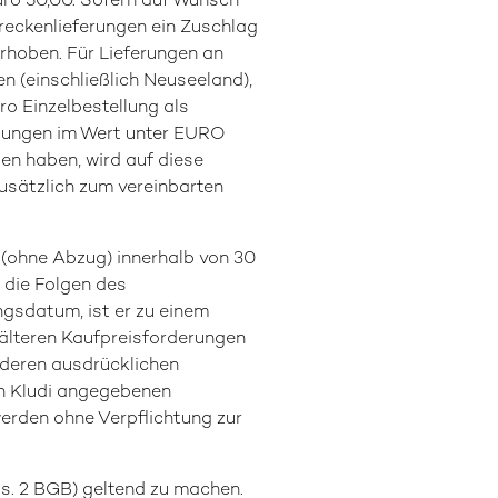
uro 50,00. Sofern auf Wunsch
treckenlieferungen ein Zuschlag
rhoben. Für Lieferungen an
 (einschließlich Neuseeland),
o Einzelbestellung als
llungen im Wert unter EURO
gen haben, wird auf diese
usätzlich zum vereinbarten
o (ohne Abzug) innerhalb von 30
 die Folgen des
ngsdatum, ist er zu einem
 älteren Kaufpreisforderungen
nderen ausdrücklichen
on Kludi angegebenen
werden ohne Verpflichtung zur
Abs. 2 BGB) geltend zu machen.