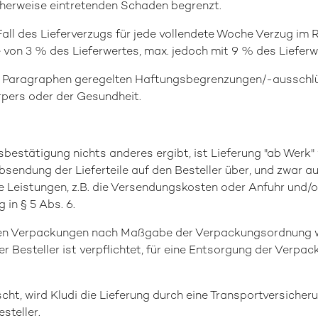
cherweise eintretenden Schaden begrenzt.
 Fall des Lieferverzugs für jede vollendete Woche Verzug im
von 3 % des Lieferwertes, max. jedoch mit 9 % des Lieferw
es Paragraphen geregelten Haftungsbegrenzungen/-ausschlüs
rpers oder der Gesundheit.
sbestätigung nichts anderes ergibt, ist Lieferung "ab Werk"
endung der Lieferteile auf den Besteller über, und zwar au
re Leistungen, z.B. die Versendungskosten oder Anfuhr und
 in § 5 Abs. 6.
tigen Verpackungen nach Maßgabe der Verpackungsordnung
 Besteller ist verpflichtet, für eine Entsorgung der Verpa
scht, wird Kludi die Lieferung durch eine Transportversicher
steller.