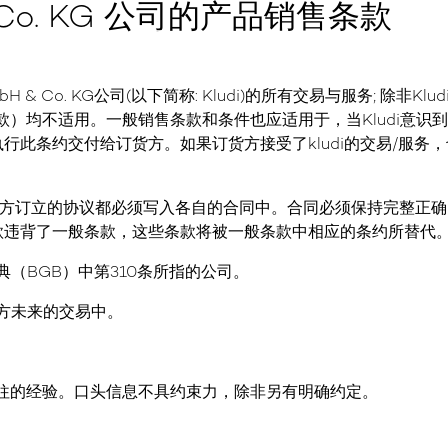
 & Co. KG 公司的产品销售条款
浴室
厨房
服务
公司
经
mbH & Co. KG公司(以下简称: Kludi)的所有交易与服务; 除
款）均不适用。一般销售条款和条件也应适用于，当Kludi意识
行此条约交付给订货方。如果订货方接受了kludi的交易/服务
i和订货方订立的协议都必须写入各自的合同中。合同必须保持完整正确
款违背了一般条款，这些条款将被一般条款中相应的条约所替代
典（BGB）中第310条所指的公司。
货方未来的交易中。
于以往的经验。口头信息不具约束力，除非另有明确约定。