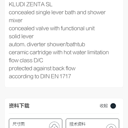
KLUDI ZENTA SL
concealed single lever bath and shower
mixer
concealed valve with functional unit
solid lever
autom. diverter shower/bathtub
ceramic cartridge with hot water limitation
flow class D/C
protected against back flow
according to DIN EN 1717
资料下载
收起
尺寸图
技术资料