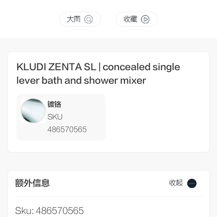
大图
收藏
KLUDI ZENTA SL | concealed single
lever bath and shower mixer
镀铬
SKU
486570565
额外信息
收起
Sku: 486570565