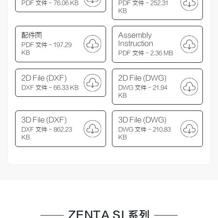
PDF 文件 - 76.06 KB
PDF 文件 - 252.31
KB
配件图
Assembly
Instruction
PDF 文件 - 197.29
KB
PDF 文件 - 2.36 MB
2D File (DXF)
2D File (DWG)
DXF 文件 - 66.33 KB
DWG 文件 - 21.94
KB
3D File (DXF)
3D File (DWG)
DXF 文件 - 862.23
DWG 文件 - 210.83
KB
KB
ZENTA SL系列