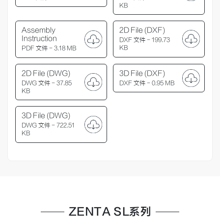
KB
Assembly
2D File (DXF)
Instruction
DXF 文件 - 199.73
KB
PDF 文件 - 3.18 MB
2D File (DWG)
3D File (DXF)
DWG 文件 - 37.85
DXF 文件 - 0.95 MB
KB
3D File (DWG)
DWG 文件 - 722.51
KB
ZENTA SL系列