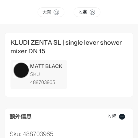
大图
收藏
KLUDI ZENTA SL | single lever shower
mixer DN 15
MATT BLACK
SKU
488703965
额外信息
收起
Sku: 488703965