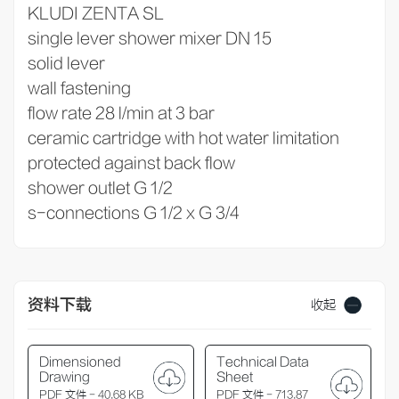
KLUDI ZENTA SL
single lever shower mixer DN 15
solid lever
wall fastening
flow rate 28 l/min at 3 bar
ceramic cartridge with hot water limitation
protected against back flow
shower outlet G 1/2
s-connections G 1/2 x G 3/4
资料下载
收起
Dimensioned
Technical Data
Drawing
Sheet
PDF 文件 - 40.68 KB
PDF 文件 - 713.87