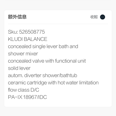
额外信息
收起
Sku: 526508775
KLUDI BALANCE
concealed single lever bath and
shower mixer
concealed valve with functional unit
solid lever
autom. diverter shower/bathtub
ceramic cartridge with hot water limitation
flow class D/C
PA-IX 18967/IDC