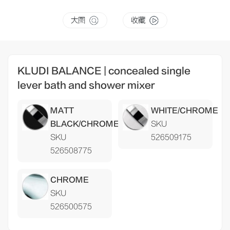
大图
收藏
KLUDI BALANCE | concealed single
lever bath and shower mixer
MATT
WHITE/CHROME
BLACK/CHROME
SKU
SKU
526509175
526508775
CHROME
SKU
526500575