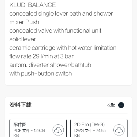
KLUDI BALANCE
concealed single lever bath and shower
mixer Push
concealed valve with functional unit
solid lever
ceramic cartridge with hot water limitation
flow rate 29 l/min at 3 bar
autom. diverter shower/bathtub
with push-button switch
资料下载
收起
配件图
2D File (DWG)
PDF 文件 - 129.04
DWG 文件 - 74.95
KB
KB