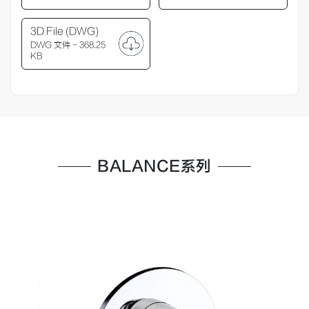
3D File (DWG)
DWG 文件 - 368.25
KB
BALANCE系列