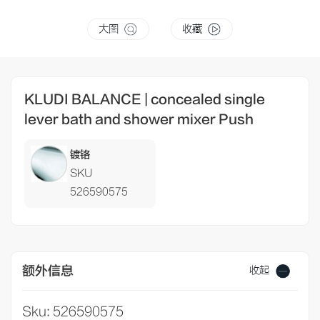
大图
收藏
KLUDI BALANCE | concealed single
lever bath and shower mixer Push
镀铬
SKU
526590575
额外信息
收起
Sku: 526590575