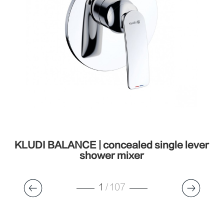
KLUDI BALANCE | concealed single lever
shower mixer
1
/
107